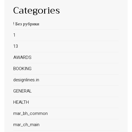
Categories
! Без рубрики
1
13
AWARDS
BOOKING
designlines.in
GENERAL
HEALTH
mar_bh_common
mar_ch_main