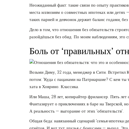
Неожиданный факт: такие связи по опыту практико
места иллюзиям о совместных ипотеках или детях —
таких парней и девчонок держит баланс годами, без
Дело в том, что отношения без обязательств строятся
разойдёшься без обид. По моим наблюдениям, это с
Боль от ‘правильных’ от
Возьми Диму, 32 года, менеджер в Сити. Встретил К
потом: ‘Куда с пацанами на Патриаршие? С кем ты т
хата в Ховрино. Классика.
Или Маша, 28 лет, копирайтер фрилансер. Пять лет с
Фантазирует о приключениях в баре на Тверской, но 
А реальность — выгорание от этих ‘обязательств’.
Общая беда: навязанный сценарий ‘семья-ипотека-де
отчётов. И вот тут друзья с бонусами — выход. Это 