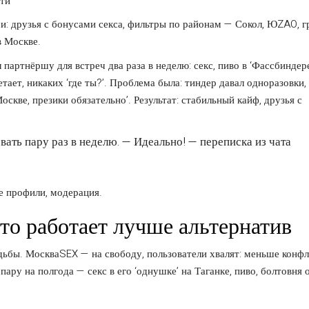
и: друзья с бонусами секса, фильтры по районам — Сокол, ЮZAO, 
в Москве.
партнёршу для встреч два раза в неделю: секс, пиво в ‘Фассбиндере
етает, никаких ‘где ты?’. Проблема была: тиндер давал одноразовки
оскве, презики обязательно’. Результат: стабильный кайф, друзья с
ать пару раз в неделю. — Идеально! — переписка из чата
е профили, модерация.
это работает лучше альтернатив
ьбы. МоскваSEX — на свободу, пользователи хвалят: меньше конфл
ару на полгода — секс в его ‘однушке’ на Таганке, пиво, болтовня 