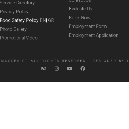
Contact Us
Service Directory
Evaluate Us
Privacy Policy
Book Now
Food Safety Policy
EN
|
GR
Employment Form
Photo Gallery
Employment Application
Promotional Video
EMUSSEA.GR
ALL RIGHTS RESERVED | DESIGNED BY