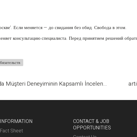
скве’. Если меняется — до свидания без обид. Свобода в этом.
еняет консультацию специалиста. Перед принятием решений обрат
обязательств
PinCo ve Pin Up Online Platformlarında Müşteri Deneyiminin Kapsamlı İncelenmesi: Üyelik Sonrası Umutlar ve Planlı Yaklaşımlar
a
INFORMATION
CONTACT & JOB
OPPORTUNITIES
Fact Sheet