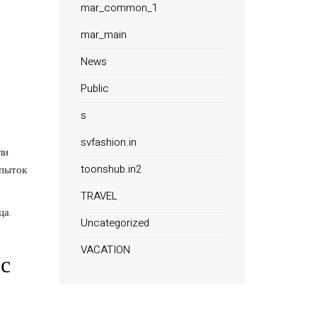
mar_common_1
mar_main
News
Public
s
svfashion.in
ли
toonshub.in2
опыток
TRAVEL
ца.
Uncategorized
VACATION
с