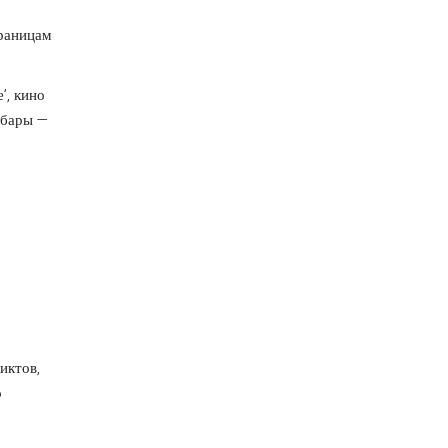
границам
’, кино
, бары —
иктов,
о