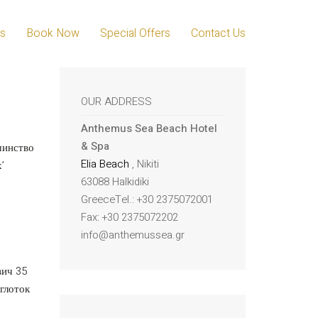
s
Book Now
Special Offers
Contact Us
OUR ADDRESS
Anthemus Sea Beach Hotel
& Spa
шинство
Elia Beach
, Nikiti
’
63088 Halkidiki
GreeceTel.: +30 2375072001
Fax: +30 2375072202
info@anthemussea.gr
вич 35
 глоток