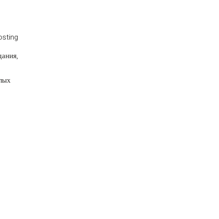
osting
ания,
слых