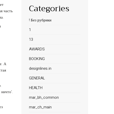
Categories
ет
я часть
ма.
! Без рубрики
и
1
13
AWARDS
BOOKING
е. А
designlines.in
стая
GENERAL
.
HEALTH
 ничто’.
mar_bh_common
ез
mar_ch_main