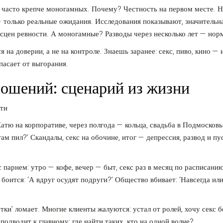
в часто крепче моногамных. Почему? Честность на первом месте. Н
 только реальные ожидания. Исследования показывают, значительна
 сцен ревности. А моногамные? Разводы через несколько лет — нор
 на доверии, а не на контроле. Знаешь заранее: секс, пиво, кино — 
пасает от выгорания.
ношений: сценарий из жизни
атю на корпоративе, через полгода — кольца, свадьба в Подмосковь
ам пил?’ Скандалы, секс на обочине, итог — депрессия, развод и пу
 парнем: утро — кофе, вечер — быт, секс раз в месяц по расписанию
боится: ‘А вдруг осудят подруги?’ Общество вбивает: ‘Навсегда или
тки’ ломает. Многие клиенты жалуются: устал от ролей, хочу секс б
подводит к главному: где найти таких, кто на одной волне?