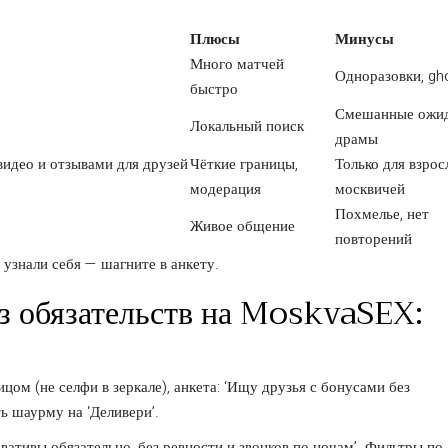
Плюсы
Минусы
Много матчей
Одноразовки, gh
быстро
Смешанные ожид
Локальный поиск
драмы
идео и отзывами для друзей
Чёткие границы,
Только для взро
модерация
москвичей
Похмелье, нет
Живое общение
повторений
 узнали себя — шагните в анкету.
ез обязательств на MoskvaSEX:
ицом (не селфи в зеркале), анкета: ‘Ищу друзья с бонусами без
ть шаурму на ‘Деливери’.
вативы обязательно, без ревности и звонков по ночам’. Фильтры по