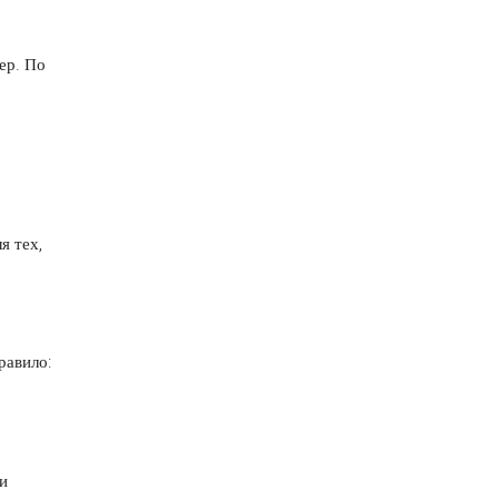
ер. По
я тех,
равило:
ри