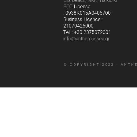
Elia Beach, Nikiti, Halkidiki
EOT License
: 0938K015A0406700
Business Licence:
21070426000
Tel. : +30 2375072001
info@anthemussea.gr
© COPYRIGHT 2023 ·
ANTH