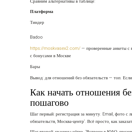
Сравним альтернативы в таблице:
Платформа
Тиндер
Badoo
https://moskvasex2.com/
— проверенные анкеты с в
с бонусами в Москве
Бары
Вывод: для отношений без обязательств — топ. Если
Как начать отношения б
пошагово
Шаг первый: регистрация за минуту. Email, фото с л
обязательств, Москва-центр’. Всё просто, как заказа
Шаг второй: границы чётко. ‘Встречи в ЮАО, презер